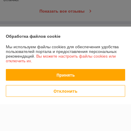
Показать все отзывы
О нас
Обработка файлов cookie
Контакты
Мы используем файлы cookies для обеспечения удобства
пользователей портала и предоставления персональных
рекомендаций.
Вы можете настроить файлы cookies или
Доставка и оплата
отключить их.
График работы
Принять
Полная версия сайта
Отклонить
Политика обработки cookies
Сайт создан на платформе Deal.by