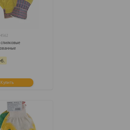
4562
 спилковые
ованные
уб.
Купить