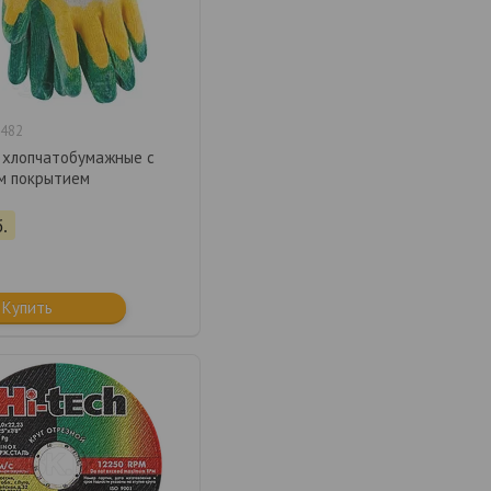
482
 хлопчатобумажные с
м покрытием
.
Купить