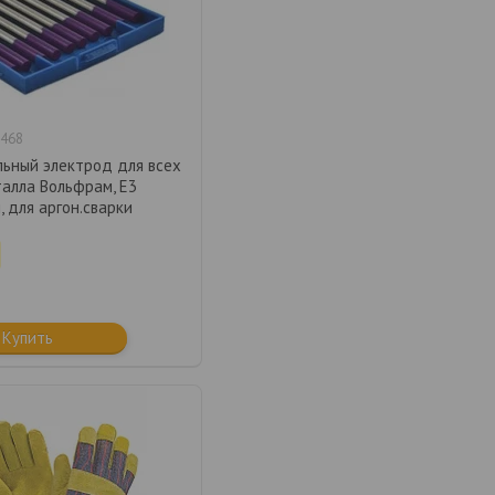
468
льный электрод для всех
талла Вольфрам, Е3
, для аргон.сварки
Купить