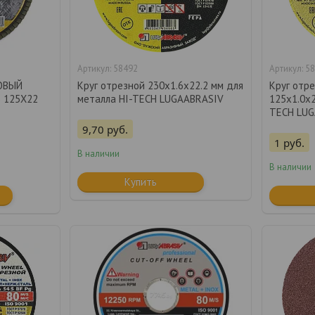
58492
58
ОВЫЙ
Круг отрезной 230х1.6x22.2 мм для
Круг отре
) 125Х22
металла HI-TECH LUGAABRASIV
125х1.0x2
TECH LUG
9,70
руб.
1
руб.
В наличии
В наличии
Купить