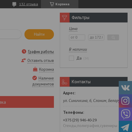
132 отзыва
Корзина
Фильтры
Цена
Найти
В наличии
График работы
Да
34
Оставить отзыв
Корзина
Наличие
Контакты
документов
ул. Синичкина, 6, Слоним, Беларусь
вка
+375 (29) 946-40-29
Стенды,полиграфия,сувениры