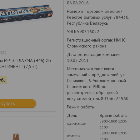
06.06.2016
Номер в Торговом реестре/
Реестре бытовых услуг: 284430,
Республика Беларусь
УНП: 590316022
Регистрационный орган: ИМНС
Слонимского района
582
Дата регистрации компании:
10.02.2011
ы МР-3 ПЛАЗМА (Э46) Ø3
НТИНЕНТ” (2,5 кг)
Местонахождение книги
замечаний и предложений: ул.
уб.
Синичкина, 6. Уполномоченный
Слонимского РИК по
рассмотрению обращений
покупателей, тел. 80156224960
Купить
Режим работы:
День
Время работы
09:00-18:00
12:00-
Понедельник
13:00
09:00-18:00
12:00-
Вторник
13:00