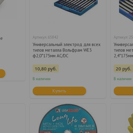
65842
25
ое
Универсальный электрод для всех
Универса
типов металла Вольфрам WE3
типов ме
ф2,0*175мм AC/DC
2,4*175мм
10,80
руб.
20
руб.
В наличии
В наличии
Купить