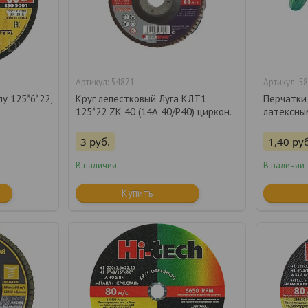
54871
58
у 125*6*22,
Круг лепестковый Луга КЛТ1
Перчатки
125*22 ZK 40 (14А 40/P40) циркон.
латексны
3
руб.
1,40
руб
В наличии
В наличии
Купить