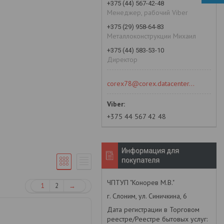
+375 (44) 567-42-48
Менеджер, рабочий Viber
+375 (29) 958-64-83
Металлоконструкции Михаил
+375 (44) 583-53-10
Директор
corex78@corex.datacenter.by
+375 44 567 42 48
Информация для
покупателя
ЧПТУП "Конорев М.В."
1
2
→
г. Слоним, ул. Синичкина, 6
Дата регистрации в Торговом
реестре/Реестре бытовых услуг: