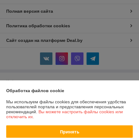
Полная версия сайта
Политика обработки cookies
Сайт создан на платформе Deal.by
Информация для покупателя
Обработка файлов cookie
Юридическое лицо:
ЧПТУП "Конорев М.В."
г. Слоним, ул. Синичкина, 6
Мы используем файлы cookies для обеспечения удобства
Регистрационный номер ЕГР: 590316022
пользователей портала и предоставления персональных
рекомендаций.
Вы можете настроить файлы cookies или
УНП: 590316022
отключить их.
Регистрационный орган: ИМНС Слонимского района
Принять
Дата регистрации компании: 10.02.2011