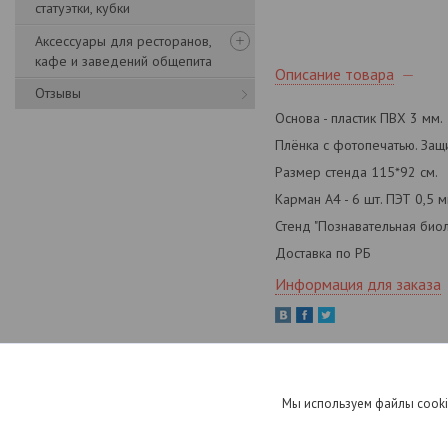
статуэтки, кубки
Аксессуары для ресторанов,
кафе и заведений общепита
Описание товара
Отзывы
Основа - пластик ПВХ 3 мм.
Плёнка с фотопечатью. Защ
Размер стенда 115*92 см.
Карман А4 - 6 шт. ПЭТ 0,5 м
Стенд "Познавательная биол
Доставка по РБ
Информация для заказа
Мы используем файлы cooki