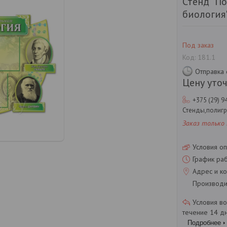
Стенд "П
биология" 
Под заказ
Код:
181.1
Отправка 
Цену уто
+375 (29) 9
Стенды,полиг
Заказ только
Условия оп
График ра
Адрес и ко
Производит
течение 14 д
Подробнее