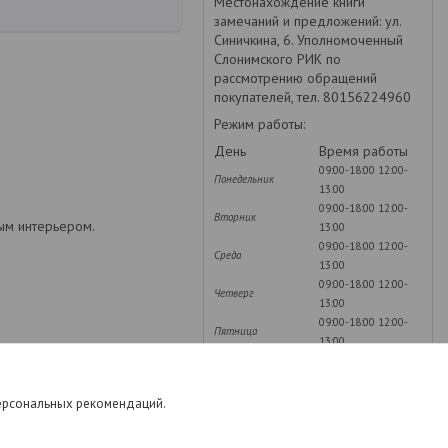
Местонахождение книги
замечаний и предложений: ул.
Синичкина, 6. Уполномоченный
Слонимского РИК по
рассмотрению обращений
покупателей, тел. 80156224960
Режим работы:
День
Время работы
09:00-18:00
12:00-
Понедельник
13:00
09:00-18:00
12:00-
Вторник
бым интерьером.
13:00
09:00-18:00
12:00-
Среда
13:00
09:00-18:00
12:00-
Четверг
13:00
09:00-18:00
12:00-
Пятница
13:00
Суббота
Выходной
Воскресенье
Выходной
персональных рекомендаций.