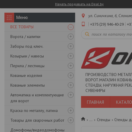
Начать продавать на Deal.by
ул. Синичкина, 6, Слоним
+375 (29) 946-40-29
+3
ВСЕ ТОВАРЫ
Ворота / калитки
Заборы под ключ.
Козырьки / навесы
Перила / лестницы
ПРОИЗВОДСТВО МЕТАЛ
Кованые изделия
ВОРОТ.МАГАЗИН КОВАНЫ
Кованые элементы
СТЕНДЫ, НАРУЖНАЯ РЕК
СУВЕНИРЫ
Автоматика и комплектующие
для ворот
ГЛАВНАЯ
КАТАЛО
Краска по металлу, патина
...
Стенды
Стенды д
Товары для сварочных работ
Домофоны/видеодомофоны