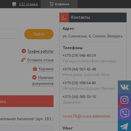
132 отзыва
Корзина
Контакты
Найти
ул. Синичкина, 6, Слоним, Беларусь
График работы
+375 (29) 946-40-29
Оставить отзыв
Стенды,полиграфия,сувениры
Корзина
+375 (44) 567-42-48
Менеджер, рабочий Viber
Наличие
+375 (29) 958-64-83
документов
Металлоконструкции Михаил
+375 (44) 583-53-10
вка
Директор
corex78@corex.datacenter.by
ательная биология" (арт. 181.1)