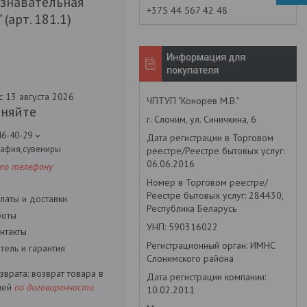
ознавательная
+375 44 567 42 48
(арт. 181.1)
Информация для
покупателя
с 13 августа 2026
ЧПТУП "Конорев М.В."
чняйте
г. Слоним, ул. Синичкина, 6
46-40-29
Дата регистрации в Торговом
рафия,сувениры
реестре/Реестре бытовых услуг:
06.06.2016
 по телефону
Номер в Торговом реестре/
Реестре бытовых услуг: 284430,
латы и доставки
Республика Беларусь
боты
УНП: 590316022
нтакты
Регистрационный орган: ИМНС
ель и гарантия
Слонимского района
возврат товара в
Дата регистрации компании:
ней
по договоренности
10.02.2011