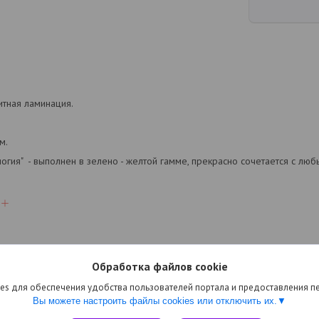
итная ламинация.
м.
огия" - выполнен в зелено - желтой гамме, прекрасно сочетается с лю
Обработка файлов cookie
es для обеспечения удобства пользователей портала и предоставления 
Вы можете настроить файлы cookies или отключить их.