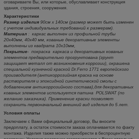
оговариваете Вы, или которые, обуславливает конструкция
здания, строения, сооружения.
Характеристики
Размер изделия
90см х 140см (размер может быть изменен
с учетом индивидуальных требований к размерам
).
Материал
: каркас выполнен из профильной трубы
20х40мм, 40х40 мм, кованые декоративные элементы
выполнены из квадрата 10х10мм,
Покрытие
- покраска каркаса и декоративных кованых
элементов предварительно прогрунтована (грунт
защищает металл от возникновения коррозии
)
, окрашена
специальной кузнечной краской
Dr
.
Ferro
1771 европейского
производителя (антикоррозийная краска на основе
растворителя и эпоксидной синтетической смолы с
добавлением антикоррозийного состава
)
,для декоративных
кованых элементов используется патина
POLSWAT
(по
желанию заказчика)
.
Применение краски позволяет
сохранить первоначальный внешний вид изделия до 5 лет.
Условия оплаты
Заключаем с Вами официальный договор, Вы вносите
предоплату, а остаток стоимости заказа оплачивается по факту
монтажа. Изделия также можно приобрести в беспроцентную
рассрочку. Условия рассрочки оговариваются с Вами отдельно.