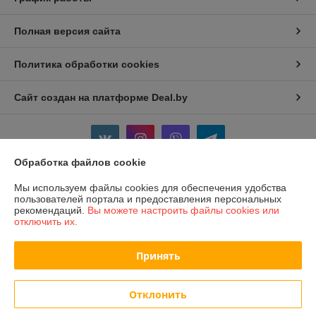
Полная версия сайта
Политика обработки cookies
Сайт создан на платформе Deal.by
Обработка файлов cookie
Мы используем файлы cookies для обеспечения удобства
Информация для покупателя
пользователей портала и предоставления персональных
рекомендаций.
Вы можете настроить файлы cookies или
Юридическое лицо:
ЧПТУП "Конорев М.В."
отключить их.
г. Слоним, ул. Синичкина, 6
Регистрационный номер ЕГР: 590316022
Принять
УНП: 590316022
Регистрационный орган: ИМНС Слонимского района
Отклонить
Дата регистрации компании: 10.02.2011