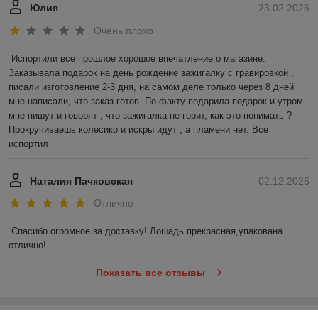
Юлия
23.02.2026
Очень плохо
Испортили все прошлое хорошое впечатление о магазине. 
Заказывала подарок на день рождение зажигалку с гравировкой , 
писали изготовление 2-3 дня, на самом деле только через 8 дней 
мне написали, что заказ готов. По факту подарила подарок и утром 
мне пишут и говорят , что зажигалка не горит, как это понимать ? 
Прокручиваешь колесико и искры идут , а пламени нет. Все 
испортил
Наталия Пачковская
02.12.2025
Отлично
Спасибо огромное за доставку! Лошадь прекрасная,упакована 
отлично!
Показать все отзывы