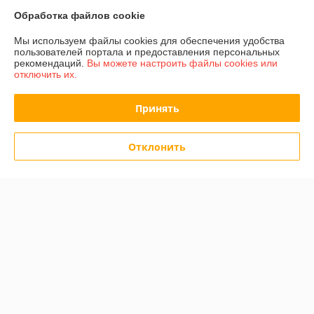
О нас
Обработка файлов cookie
Контакты
Мы используем файлы cookies для обеспечения удобства
пользователей портала и предоставления персональных
рекомендаций.
Вы можете настроить файлы cookies или
Доставка и оплата
отключить их.
График работы
Принять
Полная версия сайта
Отклонить
Политика обработки cookies
Сайт создан на платформе Deal.by
Информация для покупателя