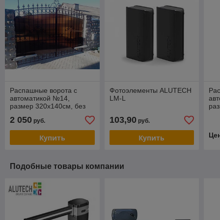
Распашные ворота с
Фотоэлементы ALUTECH
Ра
автоматикой №14,
LM-L
ав
размер 320х140см, без
раз
установки, без столбов.
уст
2 050
103,90
руб.
руб.
Це
Купить
Купить
Подобные товары компании