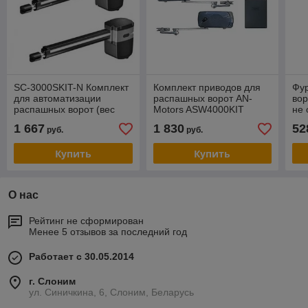
SC-3000SKIT-N Комплект
Комплект приводов для
Фур
для автоматизации
распашных ворот AN-
вор
распашных ворот (вес
Motors ASW4000KIT
не 
створки до 350кг)
6м
1 667
1 830
52
руб.
руб.
ALUTECH
Купить
Купить
О нас
Рейтинг не сформирован
Менее 5 отзывов за последний год
Работает с 30.05.2014
г. Слоним
ул. Синичкина, 6, Слоним, Беларусь