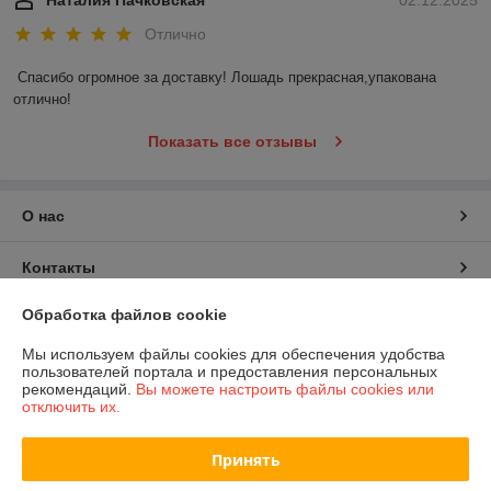
Отлично
Спасибо огромное за доставку! Лошадь прекрасная,упакована 
отлично!
Показать все отзывы
О нас
Контакты
Обработка файлов cookie
Доставка и оплата
Мы используем файлы cookies для обеспечения удобства
График работы
пользователей портала и предоставления персональных
рекомендаций.
Вы можете настроить файлы cookies или
отключить их.
Полная версия сайта
Принять
Политика обработки cookies