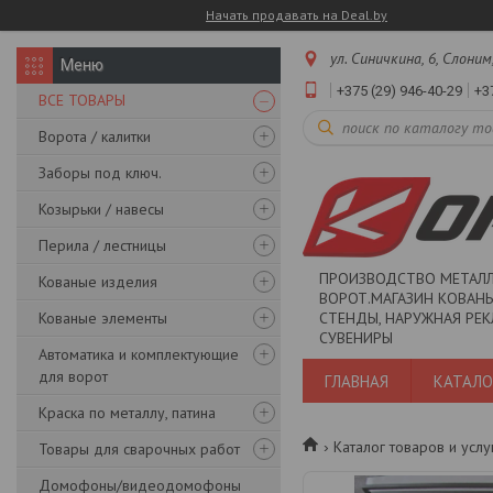
Начать продавать на Deal.by
ул. Синичкина, 6, Слоним
+375 (29) 946-40-29
+3
ВСЕ ТОВАРЫ
Ворота / калитки
Заборы под ключ.
Козырьки / навесы
Перила / лестницы
ПРОИЗВОДСТВО МЕТАЛ
Кованые изделия
ВОРОТ.МАГАЗИН КОВАНЫ
Кованые элементы
СТЕНДЫ, НАРУЖНАЯ РЕК
СУВЕНИРЫ
Автоматика и комплектующие
для ворот
ГЛАВНАЯ
КАТАЛО
Краска по металлу, патина
Каталог товаров и услу
Товары для сварочных работ
Домофоны/видеодомофоны