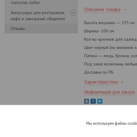
статуэтки, кубки
Описание товара
Аксессуары для ресторанов,
кафе и заведений общепита
Высота вешалки ― 135 cм
Отзывы
Ширина -100 см
Кол-во крючков для одежды
Цвет черный (по желанию з
Патина ― медь, бронза, зол
Под заказ возможны любые 
Доставка по РБ
Характеристики
Информация для заказа
Мы используем файлы cooki