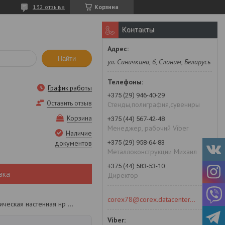
132 отзыва
Корзина
Контакты
Найти
ул. Синичкина, 6, Слоним, Беларусь
График работы
+375 (29) 946-40-29
Оставить отзыв
Стенды,полиграфия,сувениры
Корзина
+375 (44) 567-42-48
Менеджер, рабочий Viber
Наличие
+375 (29) 958-64-83
документов
Металлоконструкции Михаил
+375 (44) 583-53-10
вка
Директор
corex78@corex.datacenter.by
Вешалка металлическая настенная нр 011