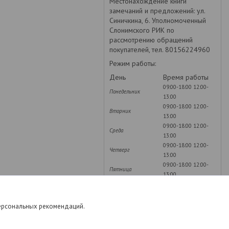
Местонахождение книги
замечаний и предложений: ул.
Синичкина, 6. Уполномоченный
Слонимского РИК по
рассмотрению обращений
покупателей, тел. 80156224960
Режим работы:
День
Время работы
09:00-18:00
12:00-
Понедельник
13:00
09:00-18:00
12:00-
Вторник
13:00
09:00-18:00
12:00-
Среда
13:00
09:00-18:00
12:00-
Четверг
13:00
09:00-18:00
12:00-
Пятница
13:00
Суббота
Выходной
Воскресенье
Выходной
персональных рекомендаций.