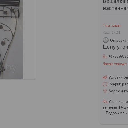
Вешалка 
настенна
Под заказ
Код:
1421
Отправка 
Цену уто
+37529958
Заказ только
Условия оп
График ра
Адрес и ко
течение 14 д
Подробнее