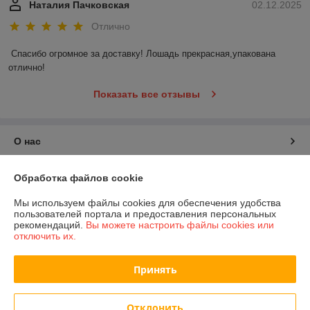
Наталия Пачковская
02.12.2025
Отлично
Спасибо огромное за доставку! Лошадь прекрасная,упакована 
отлично!
Показать все отзывы
О нас
Контакты
Обработка файлов cookie
Мы используем файлы cookies для обеспечения удобства
Доставка и оплата
пользователей портала и предоставления персональных
рекомендаций.
Вы можете настроить файлы cookies или
отключить их.
График работы
Принять
Полная версия сайта
Политика обработки cookies
Отклонить