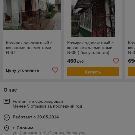
Козырек односкатный с
Козырек односкатный с
Коз
коваными элементами
коваными элементами
ко
№67
№38 ( без установки)
№3
460
65
руб.
Цену уточняйте
Купить
О нас
Рейтинг не сформирован
Менее 5 отзывов за последний год
Работает с 30.05.2014
г. Слоним
ул. Синичкина, 6, Слоним, Беларусь