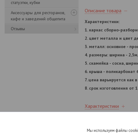
статуэтки, кубки
Описание товара
Аксессуары для ресторанов,
кафе и заведений общепита
Характеристики:
Отзывы
1. каркас сборно-разборн
2. цвет металла и цвет д
3. металл: основное - пр
4. размеры: ширина - 2,5м,
5. скамейка - сосна, ширин
6. крыша - поликарбонат 
7. цена варьируется как 
8. срок изготовления от 
Характеристики
Информация для заказа
Мы используем файлы cooki