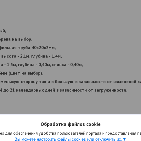
ый,
ерева на выбор,
офильная труба 40х20х2мм,
 высота - 2,1м, глубина - 1,4м,
а - 1,5м, глубина - 0,40м, спинка - 0,40м,
6мм (цвет на выбор),
в меньшую сторону так и в большую, в зависимости от изменений 
14 до 21 календарных дней в зависимости от загруженности,
Обработка файлов cookie
es для обеспечения удобства пользователей портала и предоставления 
Вы можете настроить файлы cookies или отключить их.