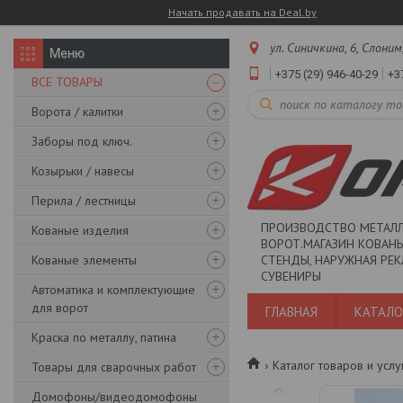
Начать продавать на Deal.by
ул. Синичкина, 6, Слоним
+375 (29) 946-40-29
+3
ВСЕ ТОВАРЫ
Ворота / калитки
Заборы под ключ.
Козырьки / навесы
Перила / лестницы
ПРОИЗВОДСТВО МЕТАЛ
Кованые изделия
ВОРОТ.МАГАЗИН КОВАНЫ
Кованые элементы
СТЕНДЫ, НАРУЖНАЯ РЕК
СУВЕНИРЫ
Автоматика и комплектующие
для ворот
ГЛАВНАЯ
КАТАЛО
Краска по металлу, патина
Каталог товаров и услу
Товары для сварочных работ
Домофоны/видеодомофоны