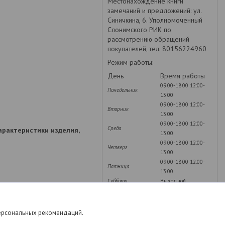
Местонахождение книги
замечаний и предложений: ул.
Синичкина, 6. Уполномоченный
Слонимского РИК по
рассмотрению обращений
покупателей, тел. 80156224960
Режим работы:
День
Время работы
09:00-18:00
12:00-
Понедельник
13:00
09:00-18:00
12:00-
Вторник
13:00
09:00-18:00
12:00-
Среда
характеристики изделия,
13:00
09:00-18:00
12:00-
Четверг
13:00
09:00-18:00
12:00-
Пятница
13:00
Суббота
Выходной
Воскресенье
Выходной
персональных рекомендаций.