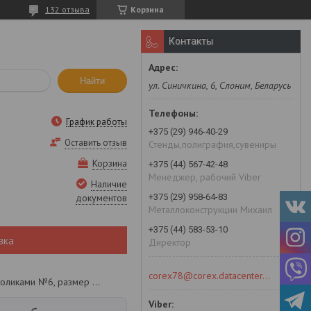
132 отзыва
Корзина
Контакты
Найти
ул. Синичкина, 6, Слоним, Беларусь
График работы
+375 (29) 946-40-29
Оставить отзыв
Стенды,полиграфия,сувениры
Корзина
+375 (44) 567-42-48
Менеджер, рабочий Viber
Наличие
+375 (29) 958-64-83
документов
Металлоконструкции Михаил
+375 (44) 583-53-10
вка
Директор
corex78@corex.datacenter.by
Качели садовые кованые с боковыми столиками №6, размер сидения 1,5м