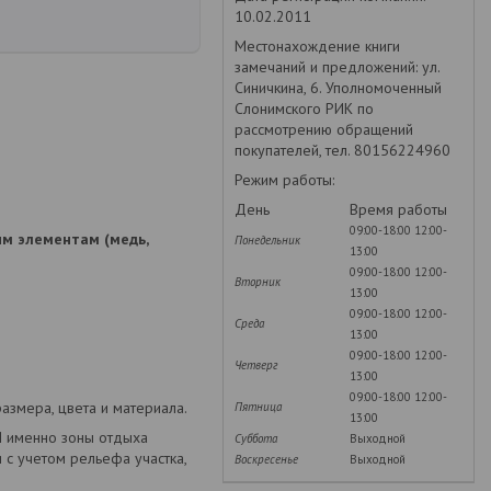
10.02.2011
Местонахождение книги
замечаний и предложений: ул.
Синичкина, 6. Уполномоченный
Слонимского РИК по
рассмотрению обращений
покупателей, тел. 80156224960
Режим работы:
День
Время работы
09:00-18:00
12:00-
ым элементам (медь,
Понедельник
13:00
09:00-18:00
12:00-
Вторник
13:00
09:00-18:00
12:00-
Среда
13:00
09:00-18:00
12:00-
Четверг
13:00
09:00-18:00
12:00-
азмера, цвета и материала.
Пятница
13:00
И именно зоны отдыха
Суббота
Выходной
 с учетом рельефа участка,
Воскресенье
Выходной