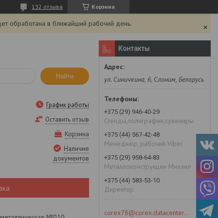
132 отзыва
Корзина
дет обработана в ближайший рабочий день.
Контакты
Найти
ул. Синичкина, 6, Слоним, Беларусь
График работы
+375 (29) 946-40-29
Оставить отзыв
Стенды,полиграфия,сувениры
Корзина
+375 (44) 567-42-48
Менеджер, рабочий Viber
Наличие
+375 (29) 958-64-83
документов
Металлоконструкции Михаил
+375 (44) 583-53-10
вка
Директор
corex78@corex.datacenter.by
 металлическая №010