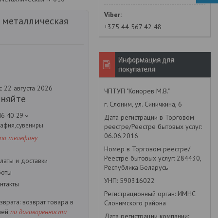
 металлическая
+375 44 567 42 48
Информация для
покупателя
с 22 августа 2026
ЧПТУП "Конорев М.В."
чняйте
г. Слоним, ул. Синичкина, 6
46-40-29
Дата регистрации в Торговом
рафия,сувениры
реестре/Реестре бытовых услуг:
06.06.2016
 по телефону
Номер в Торговом реестре/
Реестре бытовых услуг: 284430,
латы и доставки
Республика Беларусь
боты
УНП: 590316022
нтакты
Регистрационный орган: ИМНС
возврат товара в
Слонимского района
ней
по договоренности
Дата регистрации компании: