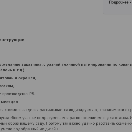
Подробнее
онструкции
о желанию заказчика, с разной техникой патинирования по кован
елень и т.д.)
нтован и окрашен,
воском,
 производство, РБ.
 месяцев
 стоимость изделия рассчитывается индивидуально, в зависимости от р
иусадебном участке подразумевает и расположение мест для отдыха. 
ый образ вашему саду. Поэтому так важно удачно расставить скамейки
умело подобранный их дизайн.