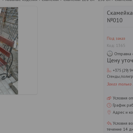
Скамейка
№010
Под заказ
Код:
1365
Отправка 
Цену уто
+375 (29) 9
Стенды,полиг
Заказ только
Условия оп
График ра
Адрес и ко
течение 14 д