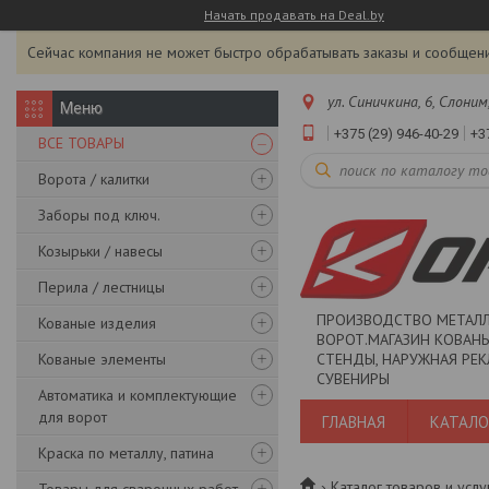
Начать продавать на Deal.by
Сейчас компания не может быстро обрабатывать заказы и сообщени
ул. Синичкина, 6, Слоним
+375 (29) 946-40-29
+3
ВСЕ ТОВАРЫ
Ворота / калитки
Заборы под ключ.
Козырьки / навесы
Перила / лестницы
ПРОИЗВОДСТВО МЕТАЛ
Кованые изделия
ВОРОТ.МАГАЗИН КОВАНЫ
Кованые элементы
СТЕНДЫ, НАРУЖНАЯ РЕК
СУВЕНИРЫ
Автоматика и комплектующие
для ворот
ГЛАВНАЯ
КАТАЛО
Краска по металлу, патина
Каталог товаров и услу