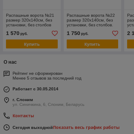
Распашные ворота №21
Распашные ворота №22
Ра
размер 320х140см, без
размер 320х140см, без
раз
установки, без столбов
установки, без столбов.
уст
1 570
1 750
2 
руб.
руб.
Купить
Купить
О нас
Рейтинг не сформирован
Менее 5 отзывов за последний год
Работает с 30.05.2014
г. Слоним
ул. Синичкина, 6, Слоним, Беларусь
Контакты
Показать весь график работы
Сегодня выходной