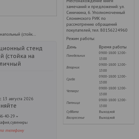
Местонахождение книги
замечаний и предложений: ул.
Синичкина, 6. Уполномоченный
Слонимского РИК по
рассмотрению обращений
покупателей, тел. 80156224960
Информационный стенд напольный (стойка на ножках) уличный
Режим работы:
День
Время работы
ционный стенд
09:00-18:00
12:00-
й (стойка на
Понедельник
13:00
уличный
09:00-18:00
12:00-
Вторник
13:00
09:00-18:00
12:00-
Среда
13:00
09:00-18:00
12:00-
Четверг
13:00
с 13 августа 2026
09:00-18:00
12:00-
Пятница
чняйте
13:00
Суббота
Выходной
46-40-29
Воскресенье
Выходной
рафия,сувениры
 по телефону