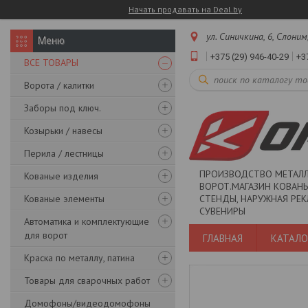
Начать продавать на Deal.by
ул. Синичкина, 6, Слоним
+375 (29) 946-40-29
+3
ВСЕ ТОВАРЫ
Ворота / калитки
Заборы под ключ.
Козырьки / навесы
Перила / лестницы
ПРОИЗВОДСТВО МЕТАЛ
Кованые изделия
ВОРОТ.МАГАЗИН КОВАНЫ
Кованые элементы
СТЕНДЫ, НАРУЖНАЯ РЕК
СУВЕНИРЫ
Автоматика и комплектующие
для ворот
ГЛАВНАЯ
КАТАЛО
Краска по металлу, патина
Товары для сварочных работ
Домофоны/видеодомофоны