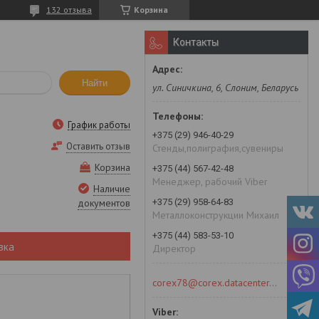
132 отзыва
Корзина
Контакты
Найти
ул. Синичкина, 6, Слоним, Беларусь
График работы
+375 (29) 946-40-29
Оставить отзыв
Стенды,полиграфия,сувениры
Корзина
+375 (44) 567-42-48
Менеджер, рабочий Viber
Наличие
+375 (29) 958-64-83
документов
Металлоконструкции Михаил
+375 (44) 583-53-10
вка
Директор
corex78@corex.datacenter.by