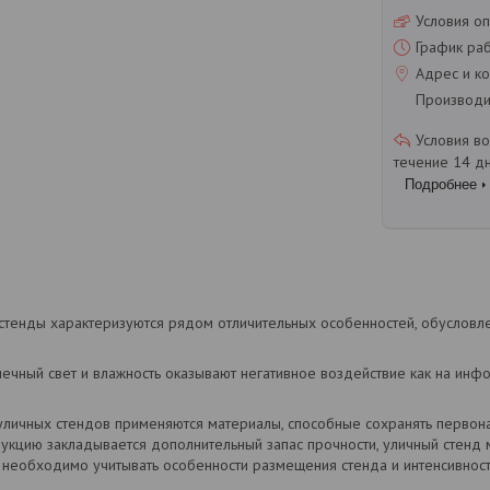
Условия оп
График ра
Адрес и ко
Производит
течение 14 д
Подробнее
тенды характеризуются рядом отличительных особенностей, обусловле
ечный свет и влажность оказывают негативное воздействие как на инфо
уличных стендов применяются материалы, способные сохранять первона
трукцию закладывается дополнительный запас прочности, уличный стенд
 необходимо учитывать особенности размещения стенда и интенсивнос