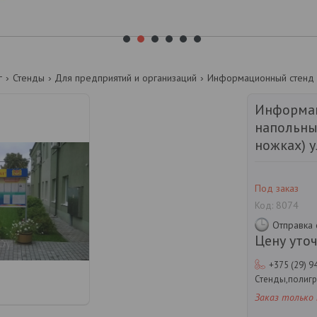
1
2
3
4
5
6
г
Стенды
Для предприятий и организаций
Информа
напольны
ножках) 
Под заказ
Код:
8074
Отправка 
Цену уто
+375 (29) 9
Стенды,полиг
Заказ только