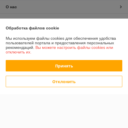
О нас
Контакты
Обработка файлов cookie
Доставка и оплата
Мы используем файлы cookies для обеспечения удобства
пользователей портала и предоставления персональных
График работы
рекомендаций.
Вы можете настроить файлы cookies или
отключить их.
Полная версия сайта
Принять
Политика обработки cookies
Отклонить
Сайт создан на платформе Deal.by
Информация для покупателя