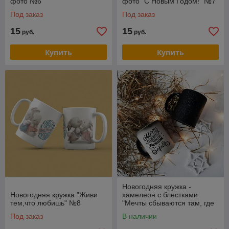
фото №6
фото "С Новым Годом!" №7
Под заказ
Под заказ
15
15
руб.
руб.
Купить
Купить
Новогодняя кружка -
Новогодняя кружка "Живи
хамелеон с блестками
тем,что любишь" №8
"Мечты сбываются там, где
в них верят!" №10
Под заказ
В наличии