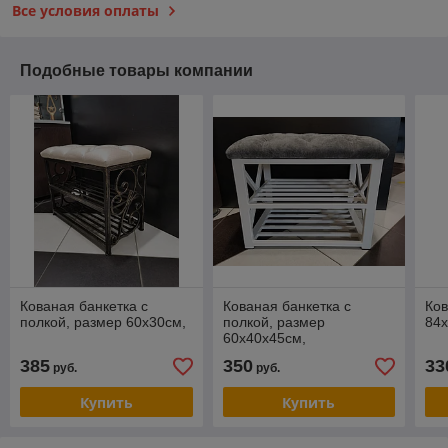
Все условия оплаты
Подобные товары компании
Кованая банкетка с
Кованая банкетка с
Ков
полкой, размер 60х30см,
полкой, размер
84
60х40х45см,
385
350
33
руб.
руб.
Купить
Купить